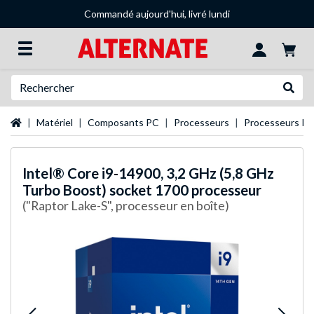
Commandé aujourd'hui, livré lundi
Recherche
Recher
Page d'accueil
Matériel
Composants PC
Processeurs
Processeurs Int
Intel®
Core i9-14900, 3,2 GHz (5,8 GHz
Turbo Boost) socket 1700 processeur
("Raptor Lake-S", processeur en boîte)