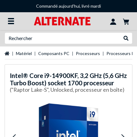
Commandé aujourd'hui, livré mardi
Recherche
Recher
Page d'accueil
Matériel
Composants PC
Processeurs
Processeurs Int
Intel®
Core i9-14900KF, 3,2 GHz (5,6 GHz
Turbo Boost) socket 1700 processeur
("Raptor Lake-S", Unlocked, processeur en boîte)