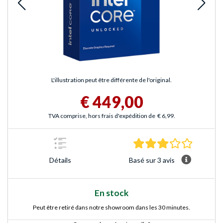
L'illustration peut être différente de l'original.
€ 449,00
TVA comprise, hors frais d'expédition de
€ 6,99
.
3.0 Étoile
Basé sur 3 avis
Détails
En stock
Peut être retiré dans notre showroom dans les 30 minutes.