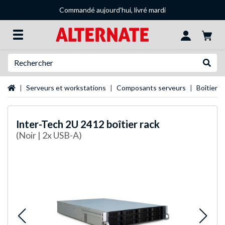
Commandé aujourd'hui, livré mardi
Recherche
Recher
Page d'accueil
Serveurs et workstations
Composants serveurs
Boîtiers 
Inter-Tech
2U 2412 boîtier rack
(Noir | 2x USB-A)