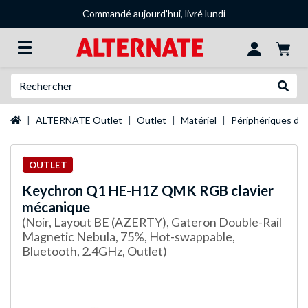
Commandé aujourd'hui, livré lundi
Recherche
Recher
Page d'accueil
ALTERNATE Outlet
Outlet
Matériel
Périphériques d'e
OUTLET
Keychron
Q1 HE-H1Z QMK RGB clavier
mécanique
(Noir, Layout BE (AZERTY), Gateron Double-Rail
Magnetic Nebula, 75%, Hot-swappable,
Bluetooth, 2.4GHz, Outlet)