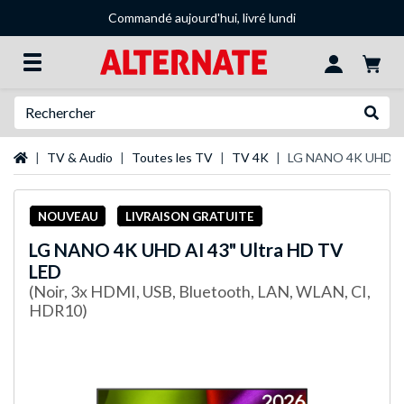
Commandé aujourd'hui, livré lundi
Recherche
Recher
Page d'accueil
TV & Audio
Toutes les TV
TV 4K
LG NANO 4K UHD AI
NOUVEAU
LIVRAISON GRATUITE
LG
NANO 4K UHD AI 43" Ultra HD TV
LED
(Noir, 3x HDMI, USB, Bluetooth, LAN, WLAN, CI,
HDR10)