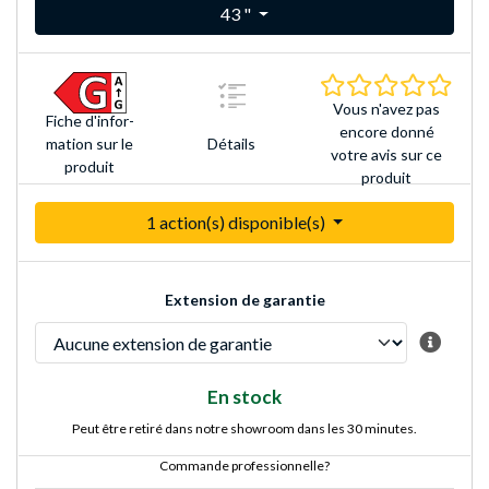
43 "
0.0 É
Vous n'avez pas
Fiche d'infor­
encore donné
Détails
mation sur le
votre avis sur ce
produit
produit
1 action(s) disponible(s)
Extension de garantie
En stock
Peut être retiré dans notre showroom dans les 30 minutes.
Commande professionnelle?