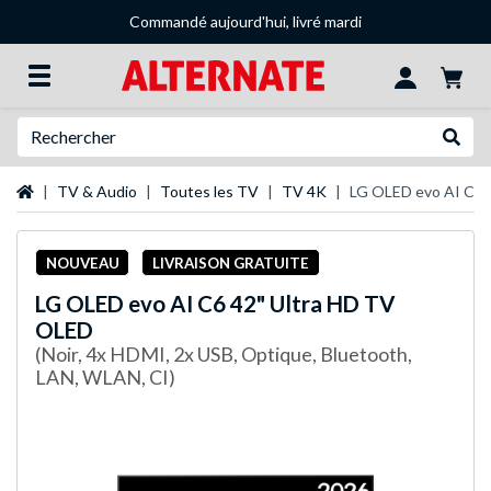
Commandé aujourd'hui, livré mardi
Recherche
Recher
Page d'accueil
TV & Audio
Toutes les TV
TV 4K
LG OLED evo AI C6 
NOUVEAU
LIVRAISON GRATUITE
LG
OLED evo AI C6 42" Ultra HD TV
OLED
(Noir, 4x HDMI, 2x USB, Optique, Bluetooth,
LAN, WLAN, CI)