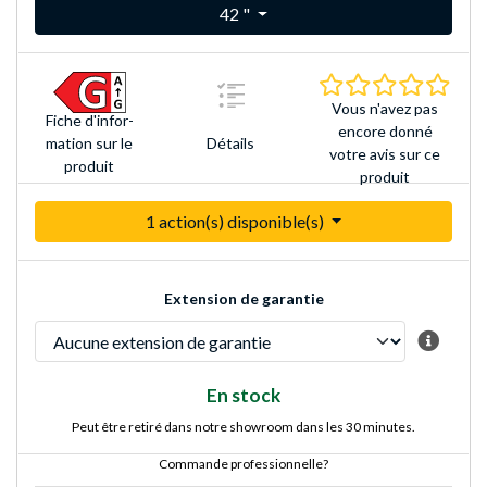
42 "
0.0 É
Vous n'avez pas
Fiche d'infor­
encore donné
Détails
mation sur le
votre avis sur ce
produit
produit
1 action(s) disponible(s)
Extension de garantie
En stock
Peut être retiré dans notre showroom dans les 30 minutes.
Commande professionnelle?