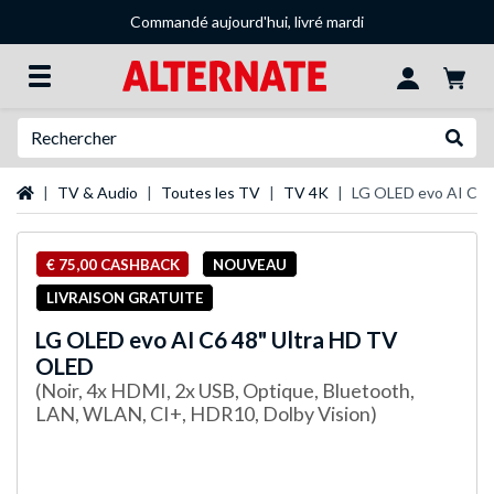
Commandé aujourd'hui, livré mardi
Recherche
Recher
Page d'accueil
TV & Audio
Toutes les TV
TV 4K
LG OLED evo AI C6 
€ 75,00 CASHBACK
NOUVEAU
LIVRAISON GRATUITE
LG
OLED evo AI C6 48" Ultra HD TV
OLED
(Noir, 4x HDMI, 2x USB, Optique, Bluetooth,
LAN, WLAN, CI+, HDR10, Dolby Vision)