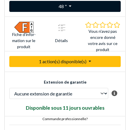
48 "
0.0 É
Vous n'avez pas
Fiche d'infor­
encore donné
Détails
mation sur le
votre avis sur ce
produit
produit
1 action(s) disponible(s)
Extension de garantie
Disponible sous 11 jours ouvrables
Commande professionnelle?