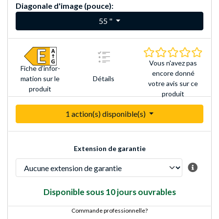
Diagonale d'image (pouce):
55 "
0.0 É
Vous n'avez pas
Fiche d'infor­
encore donné
Détails
mation sur le
votre avis sur ce
produit
produit
1 action(s) disponible(s)
Extension de garantie
Disponible sous 10 jours ouvrables
Commande professionnelle?