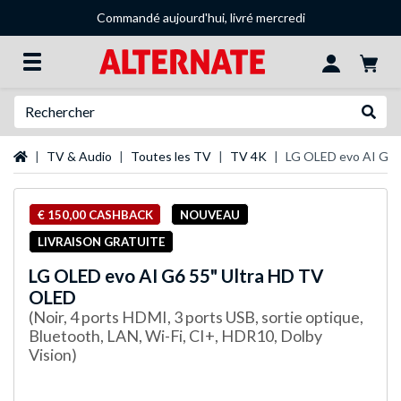
Commandé aujourd'hui, livré mercredi
Recherche
Recher
Page d'accueil
TV & Audio
Toutes les TV
TV 4K
LG OLED evo AI G6 
€ 150,00 CASHBACK
NOUVEAU
LIVRAISON GRATUITE
LG
OLED evo AI G6 55" Ultra HD TV
OLED
(Noir, 4 ports HDMI, 3 ports USB, sortie optique,
Bluetooth, LAN, Wi-Fi, CI+, HDR10, Dolby
Vision)