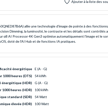
Ajouter à la liste des so
0QNED87B6A) allie une technologie d'image de pointe à des fonctionnalit
cision Dimming, la luminosité, le contraste et les détails sont contrôlé
seur α8 AI Processor 4K Gen3 optimise automatiquement l'image et le son
bOS, doté de l'AI Hub et de fonctions IA pratiques.
fficacité énergétique
E (A - G)
r 1000 heures (DTS)
54 kWh
té énergétique (HDR)
G (A - G)
r 1000 heures (HDR)
100 kWh
mique standard (SDR)
54 Watt
amique élevée (HDR)
100 Watt