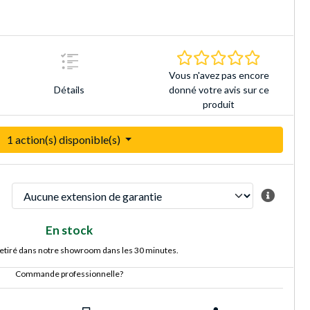
0.0 Étoiles 
Vous n'avez pas encore
donné votre avis sur ce
Détails
produit
1 action(s) disponible(s)
En stock
retiré dans notre showroom dans les 30 minutes.
Commande professionnelle?