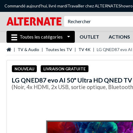
Commandé aujourd'hui, livré mardi
Travailler chez ALTERNATE
Showr
Toutes les catégories
OUTLET
ACTIONS
Page d'accueil
TV & Audio
Toutes les TV
TV 4K
LG QNED87 evo AI
NOUVEAU
LIVRAISON GRATUITE
LG
QNED87 evo AI 50" Ultra HD QNED TV
(Noir, 4x HDMI, 2x USB, sortie optique, Bluetoo