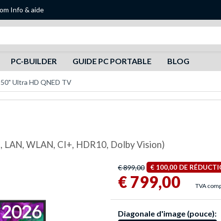
oom
Info & aide
Recherche
PC-BUILDER
GUIDE PC PORTABLE
BLOG
 50" Ultra HD QNED TV
th, LAN, WLAN, CI+, HDR10, Dolby Vision)
€ 899,00
€ 100,00
DE RÉDUCTI
€ 799,00
TVA comp
Diagonale d'image (pouce):