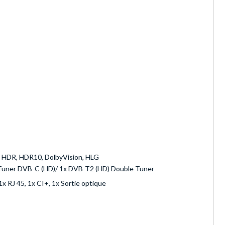
de HDR, HDR10, DolbyVision, HLG
Tuner DVB-C (HD)/ 1x DVB-T2 (HD) Double Tuner
x RJ 45, 1x CI+, 1x Sortie optique