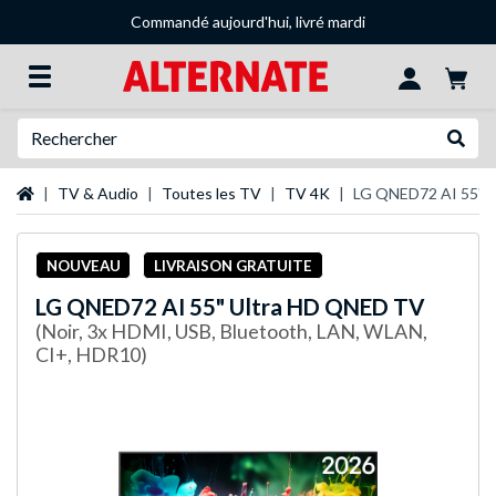
Commandé aujourd'hui, livré mardi
Recherche
Recher
Page d'accueil
TV & Audio
Toutes les TV
TV 4K
LG QNED72 AI 55" 
NOUVEAU
LIVRAISON GRATUITE
LG
QNED72 AI 55" Ultra HD QNED TV
(Noir, 3x HDMI, USB, Bluetooth, LAN, WLAN,
CI+, HDR10)