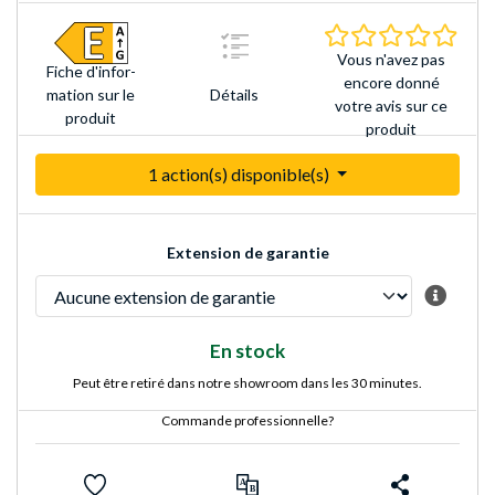
0.0 É
Vous n'avez pas
Fiche d'infor­
encore donné
Détails
mation sur le
votre avis sur ce
produit
produit
1 action(s) disponible(s)
Extension de garantie
En stock
Peut être retiré dans notre showroom dans les 30 minutes.
Commande professionnelle?