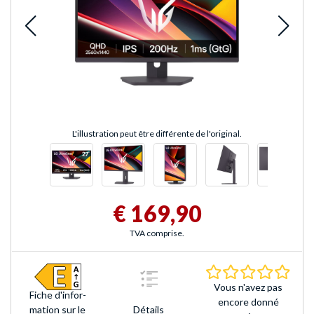
L'illustration peut être différente de l'original.
€ 169,90
TVA comprise.
0.0 É
Vous n'avez pas
Fiche d'infor­
encore donné
Détails
mation sur le