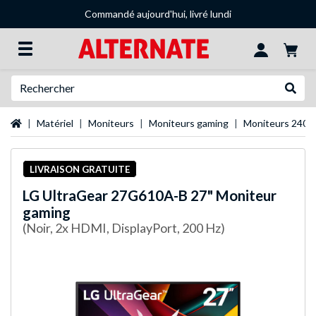
Commandé aujourd'hui, livré lundi
Recherche
Recher
Page d'accueil
Matériel
Moniteurs
Moniteurs gaming
Moniteurs 240 
LIVRAISON GRATUITE
LG
UltraGear 27G610A-B 27" Moniteur
gaming
(Noir, 2x HDMI, DisplayPort, 200 Hz)