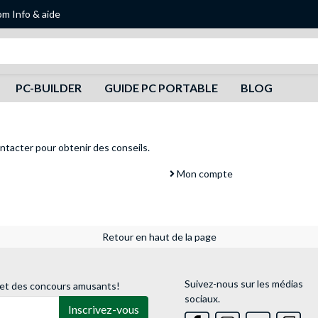
om
Info & aide
Recherche
PC-BUILDER
GUIDE PC PORTABLE
BLOG
ntacter
pour obtenir des conseils.
Mon compte
Retour en haut de la page
Suivez-nous sur les médias
 et des concours amusants!
sociaux.
Inscrivez-vous