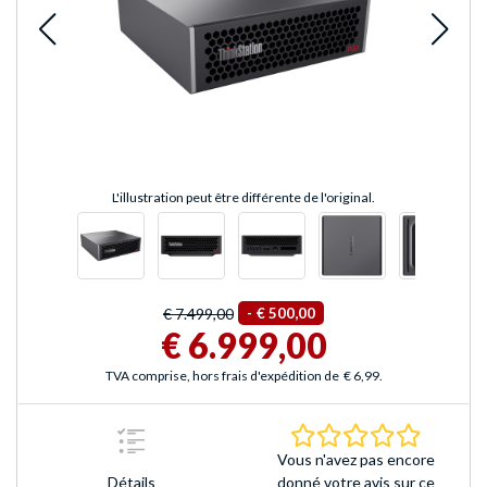
L'illustration peut être différente de l'original.
€ 7.499,00
-
€ 500,00
€ 6.999,00
TVA comprise, hors frais d'expédition de
€ 6,99
.
0.0 Étoile
Vous n'avez pas encore
Détails
donné votre avis sur ce