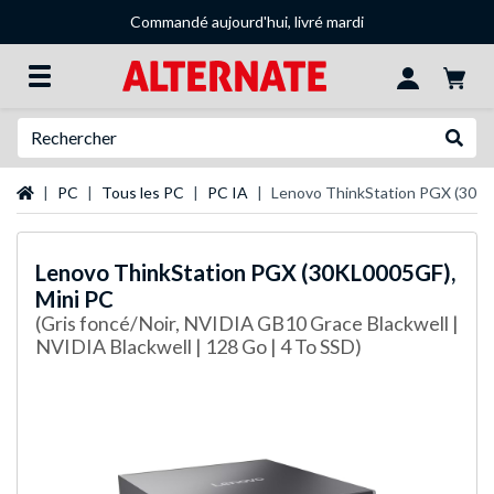
Commandé aujourd'hui, livré mardi
Recherche
Recher
Page d'accueil
PC
Tous les PC
PC IA
Lenovo ThinkStation PGX (30KL
Lenovo
ThinkStation PGX (30KL0005GF),
Mini PC
(Gris foncé/Noir, NVIDIA GB10 Grace Blackwell |
NVIDIA Blackwell | 128 Go | 4 To SSD)