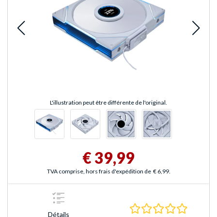
L'illustration peut être différente de l'original.
€ 39,99
TVA comprise, hors frais d'expédition de
€ 6,99
.
0.0 Étoile
Détails