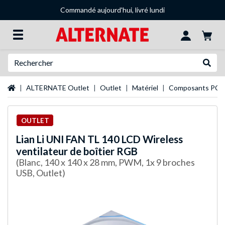
Commandé aujourd'hui, livré lundi
Recherche
Recher
Page d'accueil
ALTERNATE Outlet
Outlet
Matériel
Composants PC
OUTLET
Lian Li
UNI FAN TL 140 LCD Wireless
ventilateur de boîtier RGB
(Blanc, 140 x 140 x 28 mm, PWM, 1x 9 broches
USB, Outlet)