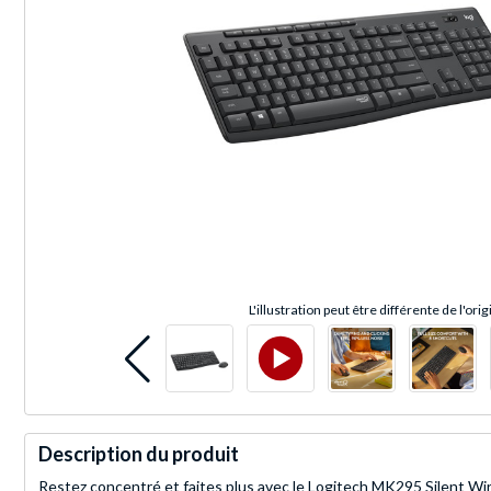
L'illustration peut être différente de l'orig
Description du produit
Restez concentré et faites plus avec le Logitech MK295 Silent Wire