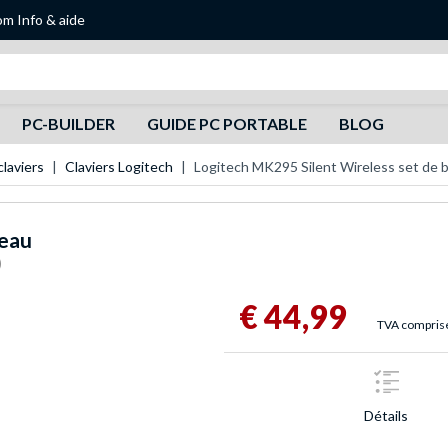
om
Info & aide
Recherche
PC-BUILDER
GUIDE PC PORTABLE
BLOG
laviers
Claviers Logitech
Logitech MK295 Silent Wireless set de 
reau
)
€ 44,99
TVA comprise,
Détails