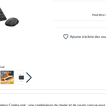
Peut être 
Ajouter à la liste des so
inal.
less Combo noir - une combinaison de clavier et de souris conçue pour vo