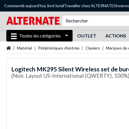
Commandé aujourd'hui, livré lundi
Travailler chez ALTERNATE
Showro
Toutes les catégories
OUTLET
ACTIONS
Page d'accueil
Matériel
Périphériques d'entrée
Claviers
Marques de c
Logitech
MK295 Silent Wireless set de bu
(Noir, Layout US-International (QWERTY), 100%