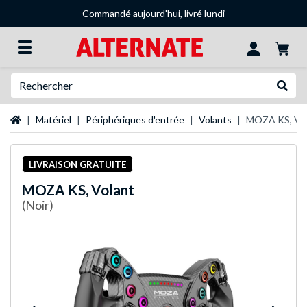
Commandé aujourd'hui, livré lundi
Recherche
Recher
Page d'accueil
Matériel
Périphériques d'entrée
Volants
MOZA KS, Vol
LIVRAISON GRATUITE
MOZA
KS, Volant
(Noir)