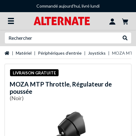
Commandé aujourd'hui, livré lundi
Recherche
Recher
Page d'accueil
Matériel
Périphériques d'entrée
Joysticks
MOZA MTP Th
LIVRAISON GRATUITE
MOZA
MTP Throttle, Régulateur de
poussée
(Noir)