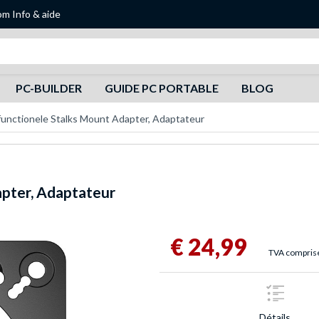
om
Info & aide
Recherche
PC-BUILDER
GUIDE PC PORTABLE
BLOG
unctionele Stalks Mount Adapter, Adaptateur
apter, Adaptateur
€ 24,99
TVA compris
Détails