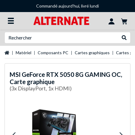
Commandé aujourd'hui, livré lundi
Recherche
Recher
Page d'accueil
Matériel
Composants PC
Cartes graphiques
Cartes g
MSI
GeForce RTX 5050 8G GAMING OC,
Carte graphique
(3x DisplayPort, 1x HDMI)