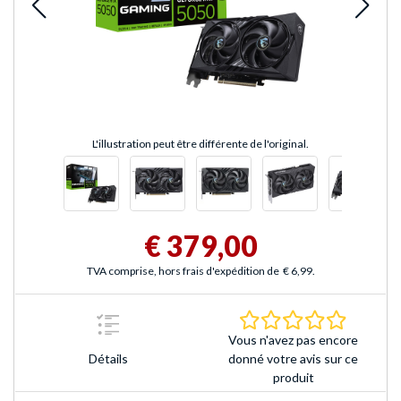
L'illustration peut être différente de l'original.
€ 379,00
TVA comprise, hors frais d'expédition de
€ 6,99
.
0.0 Étoile
Vous n'avez pas encore
Détails
donné votre avis sur ce
produit