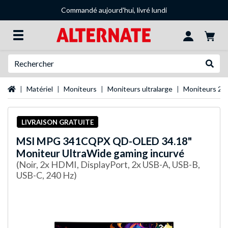
Commandé aujourd'hui, livré lundi
Recherche
Recher
Page d'accueil
Matériel
Moniteurs
Moniteurs ultralarge
Moniteurs 21
LIVRAISON GRATUITE
MSI
MPG 341CQPX QD-OLED 34.18"
Moniteur UltraWide gaming incurvé
(Noir, 2x HDMI, DisplayPort, 2x USB-A, USB-B,
USB-C, 240 Hz)