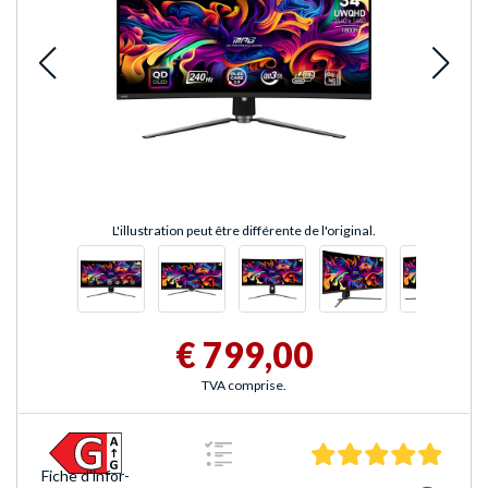
L'illustration peut être différente de l'original.
€ 799,00
TVA comprise.
5.0 Éto
Fiche d'infor­