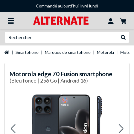
Commandé aujourd'hui, livré lundi
Recherche
Recher
Page d'accueil
Smartphone
Marques de smartphone
Motorola
Motoro
Motorola
edge 70 Fusion smartphone
(Bleu foncé | 256 Go | Android 16)