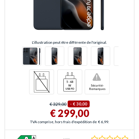
L'illustration peut être différente de l'original.
!
Sécurité-
Remarques
€ 329,00
-
€ 30,00
€ 299,00
TVA comprise, hors frais d'expédition de
€ 6,99
.
0.0 É