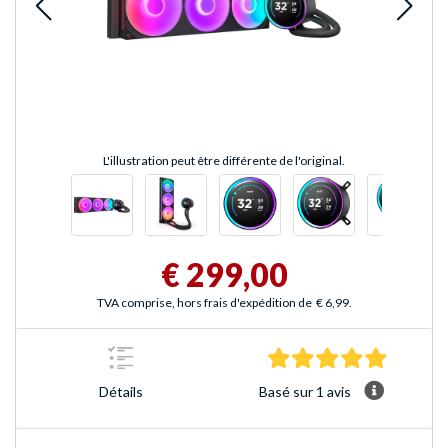
L'illustration peut être différente de l'original.
€ 299,00
TVA comprise, hors frais d'expédition de
€ 6,99
.
5.0 Étoile
Basé sur 1 avis
Détails