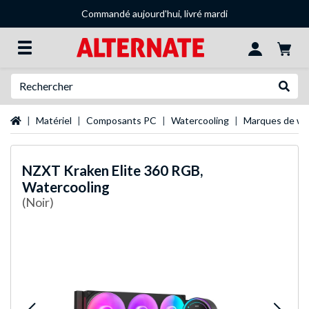
Commandé aujourd'hui, livré mardi
Recherche
Recher
Page d'accueil
Matériel
Composants PC
Watercooling
Marques de wa
NZXT
Kraken Elite 360 RGB,
Watercooling
(Noir)