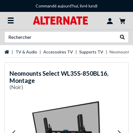
Commandé aujourd'hui, livré lundi
Recherche
Recher
Page d'accueil
TV & Audio
Accessoires TV
Supports TV
Neomounts 
Neomounts
Select WL35S-850BL16,
Montage
(Noir)