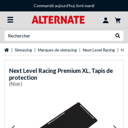
Commandé aujourd'hui, livré mardi
Recherche
Recher
Page d'accueil
Simracing
Marques de simracing
Next Level Racing
Nex
Next Level Racing
Premium XL, Tapis de
protection
(Noir)