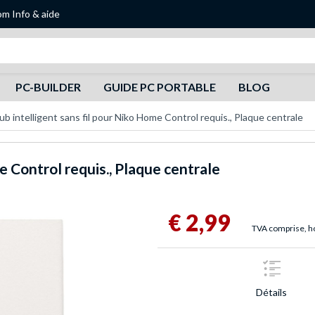
om
Info & aide
Recherche
PC-BUILDER
GUIDE PC PORTABLE
BLOG
ub intelligent sans fil pour Niko Home Control requis., Plaque centrale
e Control requis., Plaque centrale
€ 2,99
TVA comprise, ho
Détails