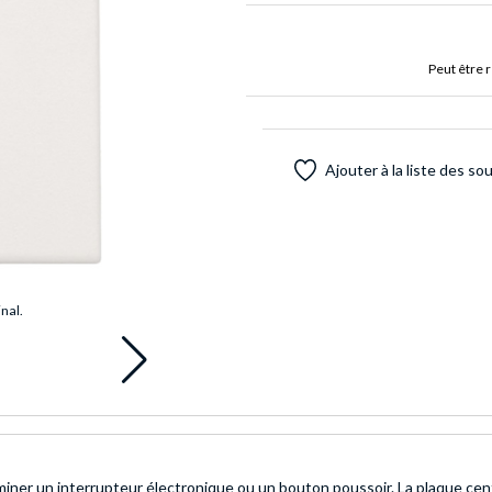
Peut être 
Ajouter à la liste des so
inal.
terminer un interrupteur électronique ou un bouton poussoir. La plaque