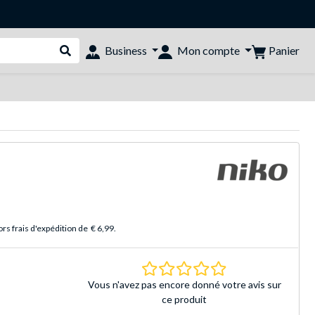
Panier
Business
Mon compte
Rechercher dans le shop
rs frais d'expédition de
€ 6,99
.
0.0 Étoiles Basé sur 
Vous n'avez pas encore donné votre avis sur
ce produit