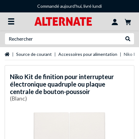
Commandé aujourd'hui, livré lundi
Recherche
Recher
Page d'accueil
Source de courant
Accessoires pour alimentation
Niko Ki
Niko
Kit de finition pour interrupteur
électronique quadruple ou plaque
centrale de bouton-poussoir
(Blanc)