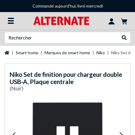
Commandé aujourd'hui, livré mercredi
Recherche
Recher
Page d'accueil
Smart home
Marques de smart home
Niko
Niko Set de 
Niko
Set de finition pour chargeur double
USB-A, Plaque centrale
(Noir)