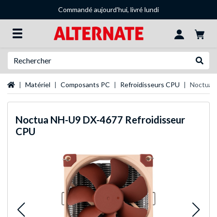
Commandé aujourd'hui, livré lundi
Recherche
Recher
Page d'accueil
Matériel
Composants PC
Refroidisseurs CPU
Noctua 
Noctua
NH-U9 DX-4677 Refroidisseur
CPU