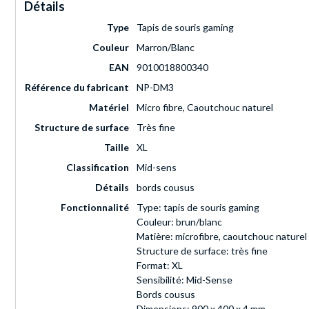
Détails
Type
Tapis de souris gaming
Couleur
Marron/Blanc
EAN
9010018800340
Référence du fabricant
NP-DM3
Matériel
Micro fibre, Caoutchouc naturel
Structure de surface
Très fine
Taille
XL
Classification
Mid-sens
Détails
bords cousus
Fonctionnalité
Type: tapis de souris gaming
Couleur: brun/blanc
Matière: microfibre, caoutchouc naturel
Structure de surface: très fine
Format: XL
Sensibilité: Mid-Sense
Bords cousus
Dimensions: 900 x 400 x 4 mm