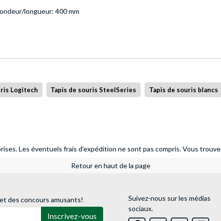
fondeur/longueur: 400 mm
ris Logitech
Tapis de souris SteelSeries
Tapis de souris blancs
ises. Les éventuels frais d'expédition ne sont pas compris.
Vous trouver
Retour en haut de la page
Suivez-nous sur les médias
 et des concours amusants!
sociaux.
Inscrivez-vous