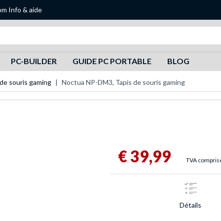
om
Info & aide
Recherche
PC-BUILDER
GUIDE PC PORTABLE
BLOG
 de souris gaming
Noctua NP-DM3, Tapis de souris gaming
€ 39,99
TVA comprise,
Détails