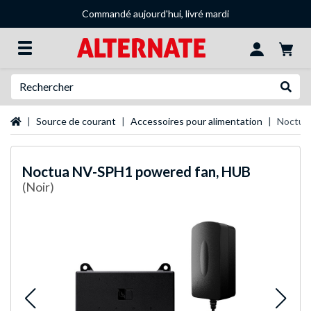
Commandé aujourd'hui, livré mardi
Recherche
Recher
Page d'accueil
Source de courant
Accessoires pour alimentation
Noctua
Noctua
NV-SPH1 powered fan, HUB
(Noir)