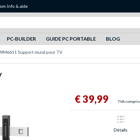
oom
Info & aide
Recherche
PC-BUILDER
GUIDE PC PORTABLE
BLOG
l WM6611 Support mural pour TV
V
€ 39,99
TVA comprise,
Détails