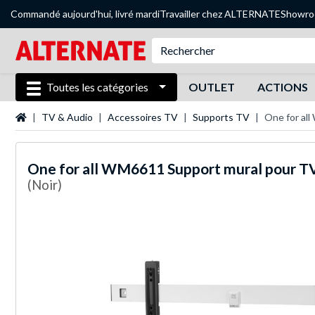
Commandé aujourd'hui, livré mardi
Travailler chez ALTERNATE
Showr
Toutes les catégories
OUTLET
ACTIONS
Page d'accueil
TV & Audio
Accessoires TV
Supports TV
One for al
One for all
WM6611 Support mural pour T
(Noir)