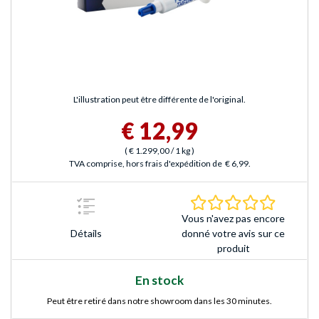
L'illustration peut être différente de l'original.
€ 12,99
(
€ 1.299,00
/ 1 kg
)
TVA comprise, hors frais d'expédition de
€ 6,99
.
0.0 Étoile
Vous n'avez pas encore
Détails
donné votre avis sur ce
produit
En stock
Peut être retiré dans notre showroom dans les 30 minutes.