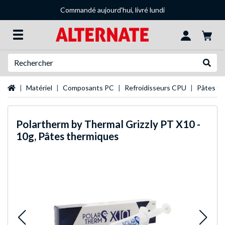
Commandé aujourd'hui, livré lundi
Recherche
Recher
Page d'accueil
Matériel
Composants PC
Refroidisseurs CPU
Pâtes th
Polartherm by Thermal Grizzly
PT X10 -
10g, Pâtes thermiques