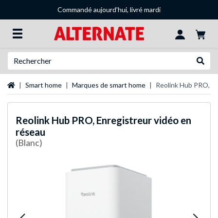
Commandé aujourd'hui, livré mardi
Recherche
Recher
Page d'accueil
Smart home
Marques de smart home
Reolink Hub PRO, En
Reolink
Hub PRO, Enregistreur vidéo en
réseau
(Blanc)