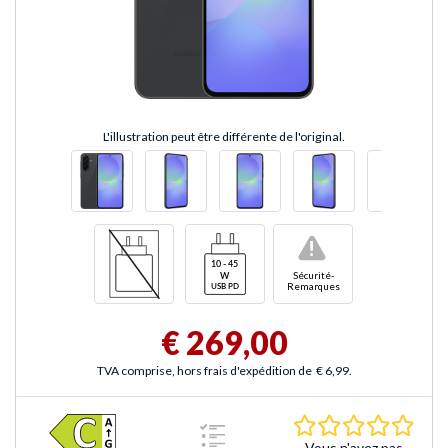
L'illustration peut être différente de l'original.
!
Sécurité-
Remarques
€ 269,00
TVA comprise, hors frais d'expédition de
€ 6,99
.
0.0 É
Vous n'avez pas