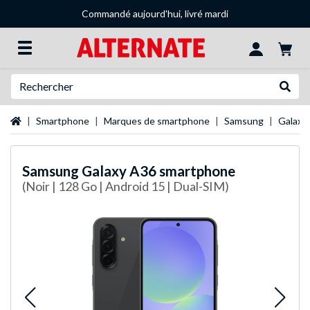
Commandé aujourd'hui, livré mardi
Recherche
Recher
Page d'accueil
Smartphone
Marques de smartphone
Samsung
Galaxy
Samsung
Galaxy A36 smartphone
(Noir | 128 Go | Android 15 | Dual-SIM)