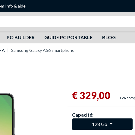
om
Info & aide
Recherche
PC-BUILDER
GUIDE PC PORTABLE
BLOG
y A
Samsung Galaxy A56 smartphone
€ 329,00
TVA compr
Capacité:
128 Go