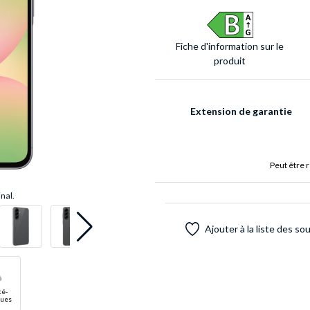
Fiche d'infor­mation sur le
produit
Extension de garantie
Peut être 
inal.
Ajouter à la liste des so
té-
ues