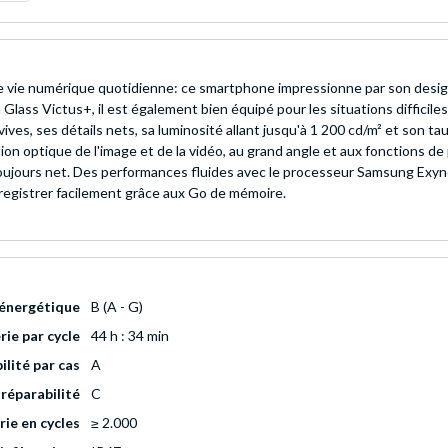
 vie numérique quotidienne: ce smartphone impressionne par son design 
a Glass Victus+, il est également bien équipé pour les situations difficil
s, ses détails nets, sa luminosité allant jusqu'à 1 200 cd/m² et son taux
on optique de l'image et de la vidéo, au grand angle et aux fonctions de 
st toujours net. Des performances fluides avec le processeur Samsung Ex
registrer facilement grâce aux Go de mémoire.
é énergétique
B (A - G)
ie par cycle
44 h : 34 min
ilité par cas
A
 réparabilité
C
rie en cycles
≥ 2.000