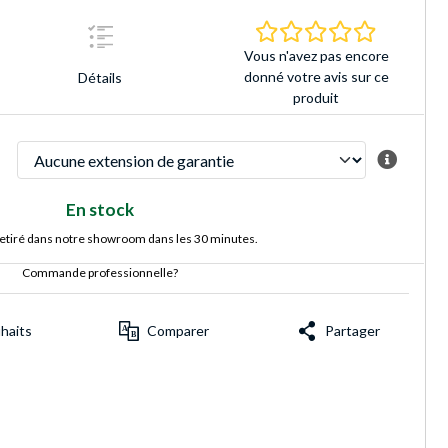
0.0 Étoiles 
Vous n'avez pas encore
donné votre avis sur ce
Détails
produit
En stock
retiré dans notre showroom dans les 30 minutes.
Commande professionnelle?
uhaits
Comparer
Partager