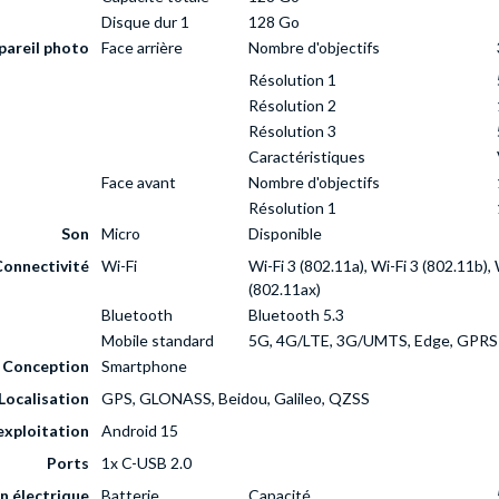
Disque dur 1
128 Go
pareil photo
Face arrière
Nombre d'objectifs
Résolution 1
Résolution 2
Résolution 3
Caractéristiques
Face avant
Nombre d'objectifs
Résolution 1
Son
Micro
Disponible
Connectivité
Wi-Fi
Wi-Fi 3 (802.11a), Wi-Fi 3 (802.11b), 
(802.11ax)
Bluetooth
Bluetooth 5.3
Mobile standard
5G, 4G/LTE, 3G/UMTS, Edge, GPRS
Conception
Smartphone
Localisation
GPS, GLONASS, Beidou, Galileo, QZSS
exploitation
Android 15
Ports
1x C-USB 2.0
n électrique
Batterie
Capacité