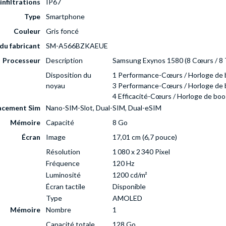
infiltrations
IP67
Type
Smartphone
Couleur
Gris foncé
du fabricant
SM-A566BZKAEUE
Processeur
Description
Samsung Exynos 1580 (8 Cœurs / 8 
Disposition du
1 Performance-Cœurs / Horloge de 
noyau
3 Performance-Cœurs / Horloge de 
4 Efficacité-Cœurs / Horloge de boo
acement Sim
Nano-SIM-Slot, Dual-SIM, Dual-eSIM
Mémoire
Capacité
8 Go
Écran
Image
17,01 cm (6,7 pouce)
Résolution
1 080 x 2 340 Pixel
Fréquence
120 Hz
Luminosité
1200 cd/m²
Écran tactile
Disponible
Type
AMOLED
Mémoire
Nombre
1
Capacité totale
128 Go