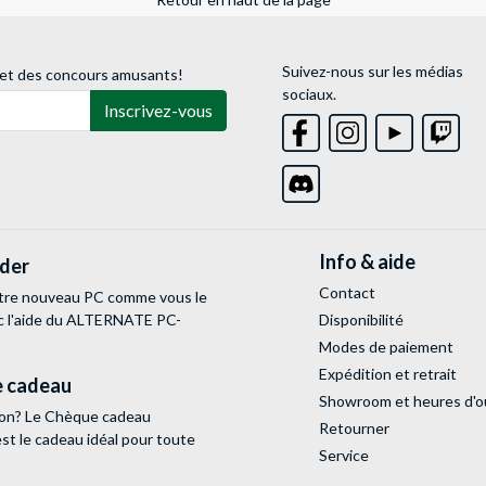
Suivez-nous sur les médias
 et des concours amusants!
sociaux.
Inscrivez-vous
Info & aide
lder
Contact
tre nouveau PC comme vous le
c l'aide du ALTERNATE PC-
Disponibilité
Modes de paiement
Expédition et retrait
 cadeau
Showroom et heures d'o
tion? Le Chèque cadeau
Retourner
 le cadeau idéal pour toute
Service