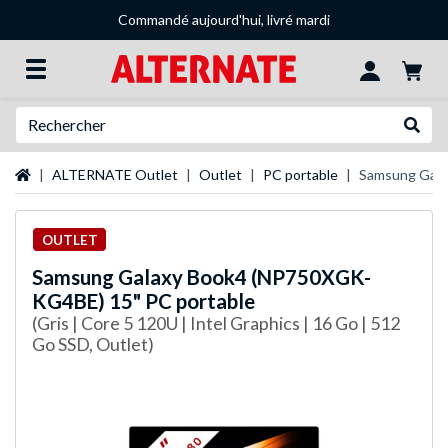
Commandé aujourd'hui, livré mardi
Recherche
Recher
Page d'accueil
ALTERNATE Outlet
Outlet
PC portable
Samsung Gala
OUTLET
Samsung
Galaxy Book4 (NP750XGK-
KG4BE) 15" PC portable
(Gris | Core 5 120U | Intel Graphics | 16 Go | 512
Go SSD, Outlet)