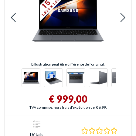
L'illustration peut être différente de l'original.
€ 999,00
TVA comprise, hors frais d'expédition de
€ 6,99
.
0.0 Étoile
Détails