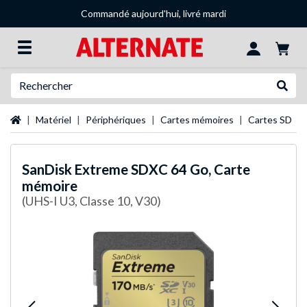
Commandé aujourd'hui, livré mardi
Recherche
Recher
Page d'accueil
Matériel
Périphériques
Cartes mémoires
Cartes SD
SanDisk
Extreme SDXC 64 Go, Carte
mémoire
(UHS-I U3, Classe 10, V30)