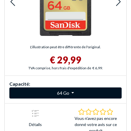
L'illustration peut être différente de l'original.
€ 29,99
TVA comprise, hors frais d'expédition de
€ 6,99
.
Capacité:
64 Go
0.0 Étoile
Vous n'avez pas encore
Détails
donné votre avis sur ce
produit