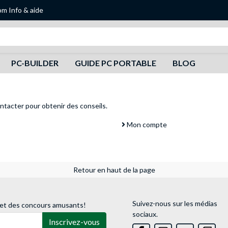
om
Info & aide
Recherche
PC-BUILDER
GUIDE PC PORTABLE
BLOG
ntacter
pour obtenir des conseils.
Mon compte
Retour en haut de la page
Suivez-nous sur les médias
 et des concours amusants!
sociaux.
Inscrivez-vous