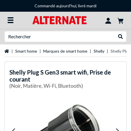
Commandé aujourd'hui, livré mardi
Recherche
Recher
Page d'accueil
Smart home
Marques de smart home
Shelly
Shelly Plug
Shelly
Plug S Gen3 smart wifi, Prise de
courant
(Noir, Matière, Wi-Fi, Bluetooth)