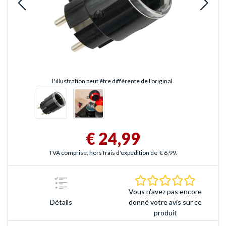
L'illustration peut être différente de l'original.
€ 24,99
TVA comprise, hors frais d'expédition de
€ 6,99
.
0.0 Étoile
Vous n'avez pas encore
Détails
donné votre avis sur ce
produit