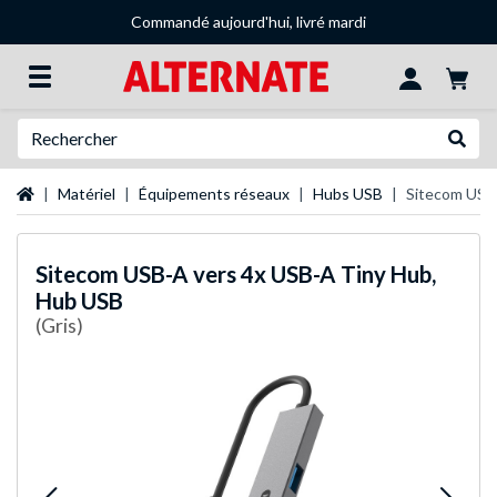
Commandé aujourd'hui, livré mardi
Recherche
Recher
Page d'accueil
Matériel
Équipements réseaux
Hubs USB
Sitecom USB
Sitecom
USB-A vers 4x USB-A Tiny Hub,
Hub USB
(Gris)