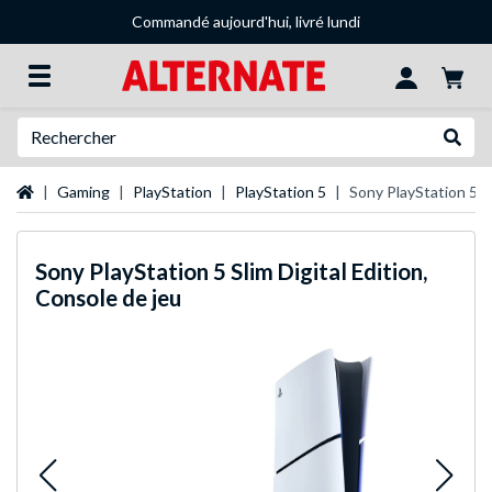
Commandé aujourd'hui, livré lundi
Recherche
Recher
Page d'accueil
Gaming
PlayStation
PlayStation 5
Sony PlayStation 5 Sl
Sony
PlayStation 5 Slim Digital Edition,
Console de jeu