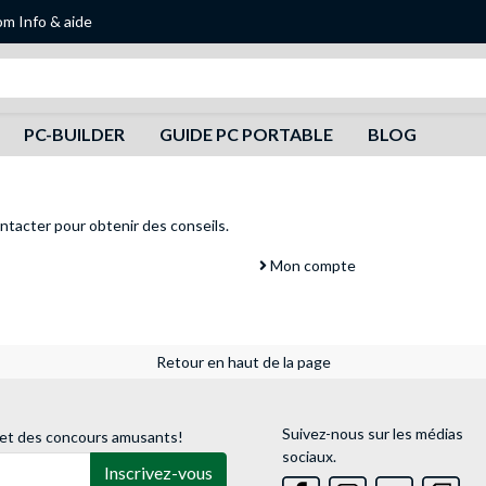
om
Info & aide
Recherche
PC-BUILDER
GUIDE PC PORTABLE
BLOG
ntacter
pour obtenir des conseils.
Mon compte
Retour en haut de la page
Suivez-nous sur les médias
 et des concours amusants!
sociaux.
Inscrivez-vous