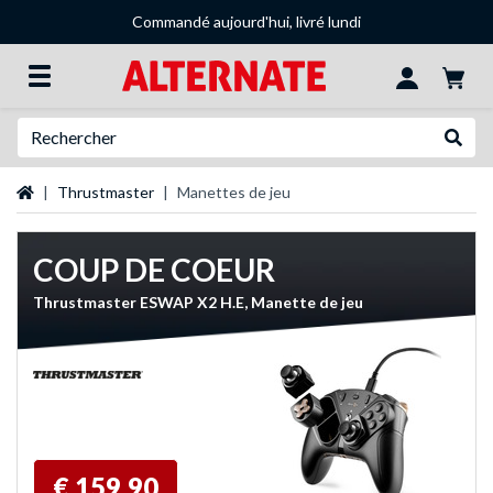
Commandé aujourd'hui, livré lundi
Recherche
Recher
Page d'accueil
Thrustmaster
Manettes de jeu
COUP DE COEUR
Thrustmaster ESWAP X2 H.E, Manette de jeu
€ 159,90