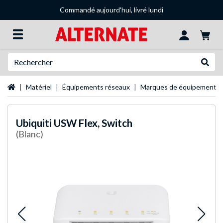
Commandé aujourd'hui, livré lundi
Recherche
Recher
Page d'accueil
Matériel
Équipements réseaux
Marques de équipements 
Ubiquiti
USW Flex, Switch
(Blanc)