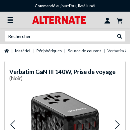
Commandé aujourd'hui, livré lundi
Recherche
Recher
Page d'accueil
Matériel
Périphériques
Source de courant
Verbatim Ga
Verbatim
GaN III 140W, Prise de voyage
(Noir)