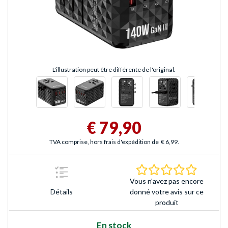
L'illustration peut être différente de l'original.
€ 79,90
TVA comprise, hors frais d'expédition de
€ 6,99
.
0.0 Étoile
Vous n'avez pas encore
Détails
donné votre avis sur ce
produit
En stock