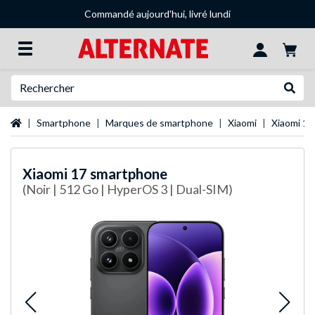
Commandé aujourd'hui, livré lundi
Recherche
Recher
Page d'accueil
Smartphone
Marques de smartphone
Xiaomi
Xiaomi 15
Xiaomi
17 smartphone
(Noir | 512 Go | HyperOS 3 | Dual-SIM)