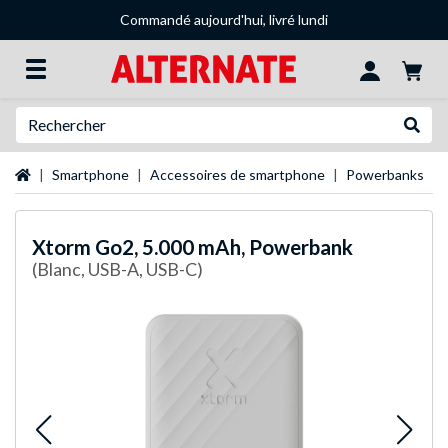
Commandé aujourd'hui, livré lundi
Recherche
Recher
Page d'accueil
Smartphone
Accessoires de smartphone
Powerbanks
Xtorm
Go2, 5.000 mAh, Powerbank
(Blanc, USB-A, USB-C)