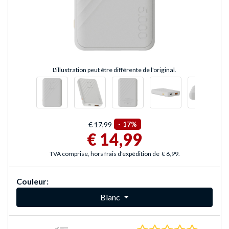
L'illustration peut être différente de l'original.
€ 17,99
-
17%
€ 14,99
TVA comprise, hors frais d'expédition de
€ 6,99
.
Couleur:
Blanc
0.0 Étoile