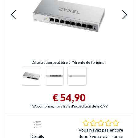
L'illustration peut être différente de l'original.
€ 54,90
TVA comprise, hors frais d'expédition de
€ 6,99
.
0.0 Étoile
Vous n'avez pas encore
Détails
donné votre avis sur ce