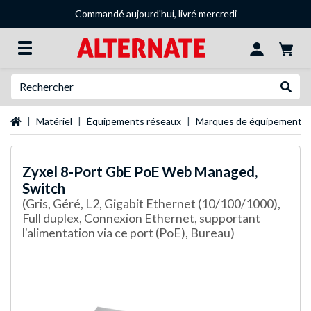
Commandé aujourd'hui, livré mercredi
Recherche
Recher
Page d'accueil
Matériel
Équipements réseaux
Marques de équipements 
Zyxel
8-Port GbE PoE Web Managed,
Switch
(Gris, Géré, L2, Gigabit Ethernet (10/100/1000),
Full duplex, Connexion Ethernet, supportant
l'alimentation via ce port (PoE), Bureau)