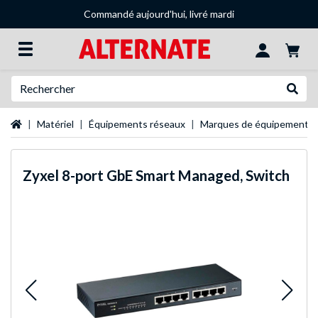
Commandé aujourd'hui, livré mardi
Recherche
Recher
Page d'accueil
Matériel
Équipements réseaux
Marques de équipements 
Zyxel
8-port GbE Smart Managed, Switch