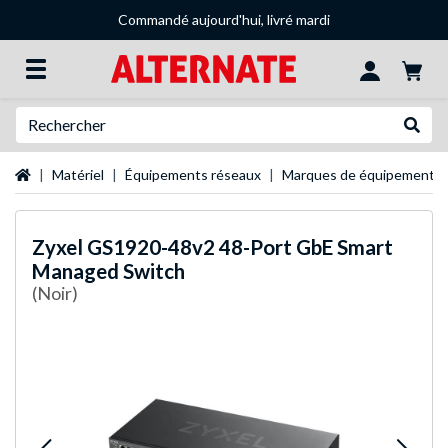
Commandé aujourd'hui, livré mardi
Recherche
Recher
Page d'accueil
Matériel
Équipements réseaux
Marques de équipements 
Zyxel
GS1920-48v2 48-Port GbE Smart
Managed Switch
(Noir)